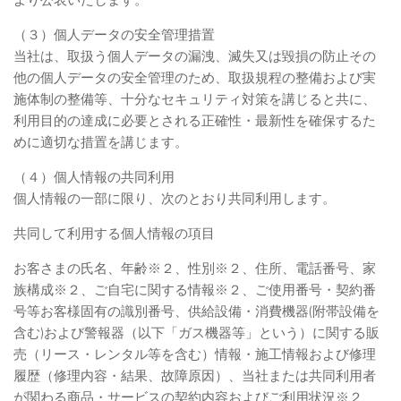
（３）個人データの安全管理措置
当社は、取扱う個人データの漏洩、滅失又は毀損の防止その
他の個人データの安全管理のため、取扱規程の整備および実
施体制の整備等、十分なセキュリティ対策を講じると共に、
利用目的の達成に必要とされる正確性・最新性を確保するた
めに適切な措置を講じます。
（４）個人情報の共同利用
個人情報の一部に限り、次のとおり共同利用します。
共同して利用する個人情報の項目
お客さまの氏名、年齢※２、性別※２、住所、電話番号、家
族構成※２、ご自宅に関する情報※２、ご使用番号・契約番
号等お客様固有の識別番号、供給設備・消費機器(附帯設備を
含む)および警報器（以下「ガス機器等」という）に関する販
売（リース・レンタル等を含む）情報・施工情報および修理
履歴（修理内容・結果、故障原因）、当社または共同利用者
が関わる商品・サービスの契約内容およびご利用状況※２、