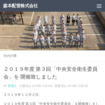
森本配管株式会社
コンテンツへスキップ
社内行事
２０１９年度 第３回「中央安全衛生委員
会」を 開催致しました
BY
管理人
· 公開済み
2019年12月4日
· 更新済み
2019年12月4日
２０１９年１２月２日、
２０１９年度 第３回「中央安全衛生委員会」を開催致しまし