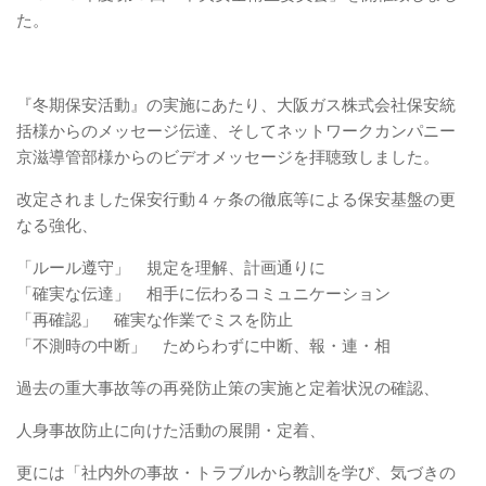
た。
『冬期保安活動』の実施にあたり、大阪ガス株式会社保安統
括様からのメッセージ伝達、そしてネットワークカンパニー
京滋導管部様からのビデオメッセージを拝聴致しました。
改定されました保安行動４ヶ条の徹底等による保安基盤の更
なる強化、
「ルール遵守」 規定を理解、計画通りに
「確実な伝達」 相手に伝わるコミュニケーション
「再確認」 確実な作業でミスを防止
「不測時の中断」 ためらわずに中断、報・連・相
過去の重大事故等の再発防止策の実施と定着状況の確認、
人身事故防止に向けた活動の展開・定着、
更には「社内外の事故・トラブルから教訓を学び、気づきの