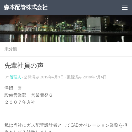
森本配管株式会社
コンテンツへスキップ
未分類
先輩社員の声
BY
管理人
· 公開済み
2019年4月1日
· 更新済み
2019年7月4日
津留 誉
設備営業部 営業開発Ｇ
２００７年入社
私は当社にガス配管設計者としてCADオペレーション業務を担